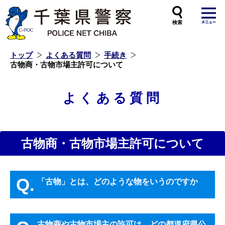
本
文
へ
ス
キ
ッ
プ
し
ま
す
トップ
よくある質問
手続き
古物商・古物市場主許可について
よくある質問
古物商・古物市場主許可について
Q.
「古物」とは、どのような物をいうのですか
古物商や古物市場主の許可は、どの都道府県公