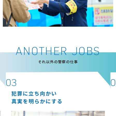
ANOTHER JOBS
それ以外の警察の仕事
03
0
犯罪に立ち向かい
真実を明らかにする