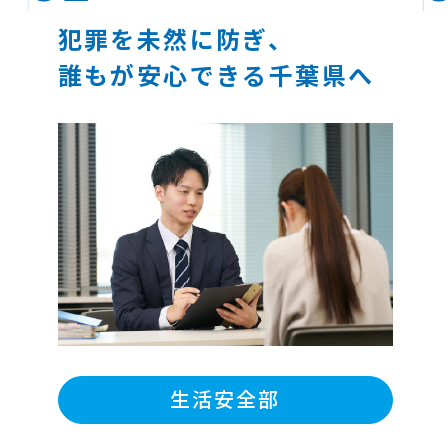
犯罪を未然に防ぎ、
誰もが安心できる千葉県へ
生活安全部