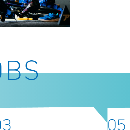
OBS
03
05