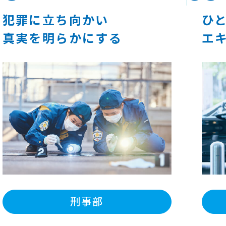
犯罪に立ち向かい
ひ
真実を明らかにする
エ
刑事部