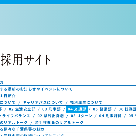
力
する最新のお知らせやイベントについて
１日紹介
について
キャリアパスについて
福利厚生について
部
02 生活安全部
03 刑事部
04 交通部
05 警備部
06 総務
ークライフバランス
02 県外出身者
03 Uターン
04 刑事課員
05
のリアルトーク
若手捜査員のリアルトーク
る様々な千葉県警の魅力
・受験内容の詳細についてはこちら