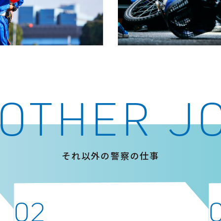
OTHER J
それ以外の警察の仕事
02