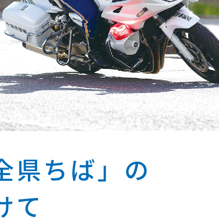
全県ちば」の
けて