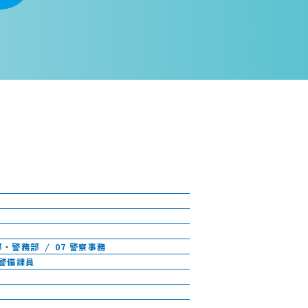
部・警務部
07 警察事務
 警備課員