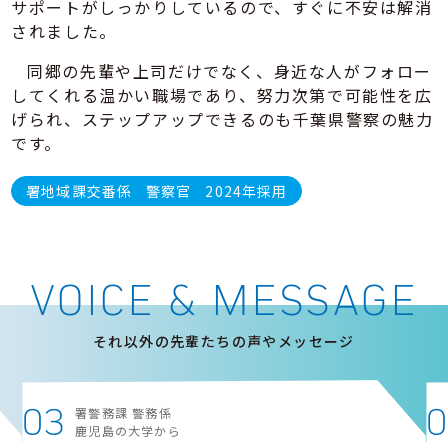
サポートがしっかりしているので、すぐに不安は解消
されました。
同郷の先輩や上司だけでなく、身近な人がフォロー
してくれる温かい職場であり、努力次第で可能性を広
げられ、ステップアップできるのも千葉県警察の魅力
です。
署地域課交番係
警察官
2024年採用
VOICE & MESSAGE
それ以外の先輩たちの声やメッセージ
03
0
署警務課 警務係
鹿児島の大学から