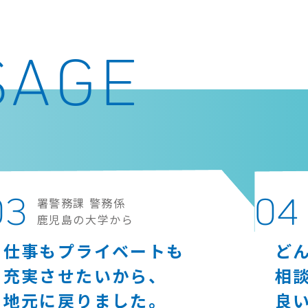
SAGE
03
04
署警務課 警務係
鹿児島の大学から
仕事もプライベートも
ど
充実させたいから、
相
地元に戻りました｡
良