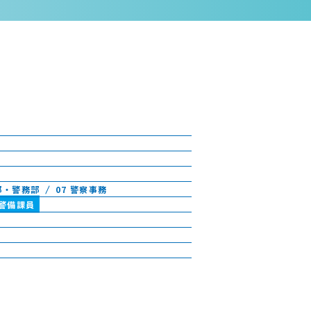
部・警務部
07 警察事務
 警備課員