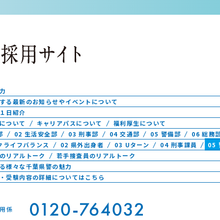
力
する最新のお知らせやイベントについて
１日紹介
について
キャリアパスについて
福利厚生について
部
02 生活安全部
03 刑事部
04 交通部
05 警備部
06 総務
ークライフバランス
02 県外出身者
03 Uターン
04 刑事課員
05
のリアルトーク
若手捜査員のリアルトーク
る様々な千葉県警の魅力
・受験内容の詳細についてはこちら
用係