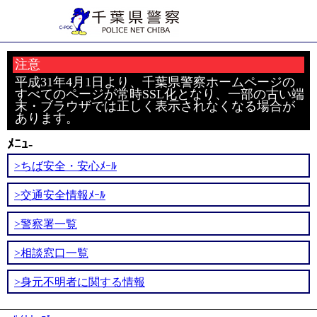
注意
平成31年4月1日より、千葉県警察ホームページの
すべてのページが常時SSL化となり、一部の古い端
末・ブラウザでは正しく表示されなくなる場合が
あります。
ﾒﾆｭ-
>ちば安全・安心ﾒｰﾙ
>交通安全情報ﾒｰﾙ
>警察署一覧
>相談窓口一覧
>身元不明者に関する情報