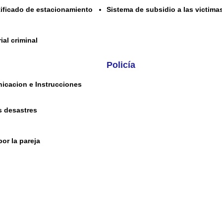
rtificado de estacionamiento
Sistema de subsidio a las victima
ial criminal
Policía
icacion e Instrucciones
s desastres
por la pareja