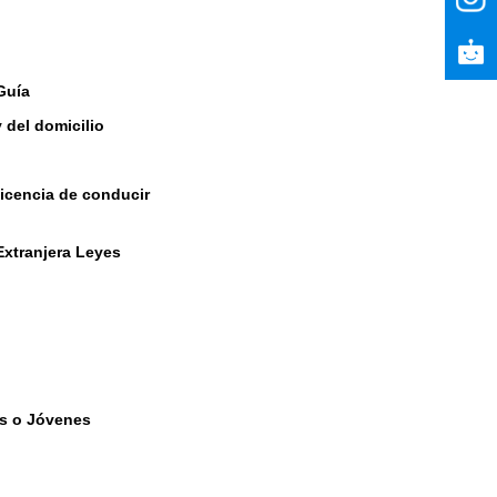
Guía
y del domicilio
licencia de conducir
Extranjera Leyes
es o Jóvenes