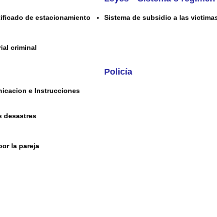
rtificado de estacionamiento
Sistema de subsidio a las victima
ial criminal
Policía
icacion e Instrucciones
s desastres
por la pareja