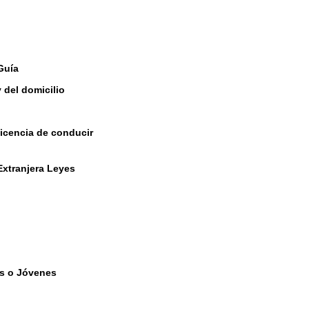
Guía
y del domicilio
licencia de conducir
Extranjera Leyes
es o Jóvenes