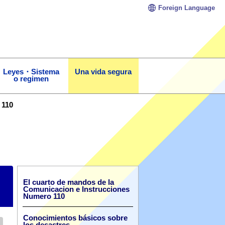
Foreign
Language
Leyes・Sistema
Una vida segura
o regimen
 110
El cuarto de mandos de la
Comunicacion e Instrucciones
Numero 110
Conocimientos básicos sobre