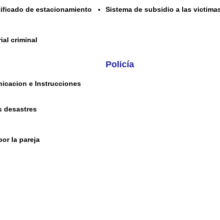
rtificado de estacionamiento
Sistema de subsidio a las victima
ial criminal
Policía
icacion e Instrucciones
s desastres
por la pareja