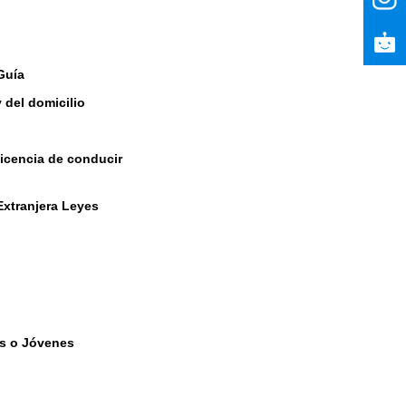
Guía
y del domicilio
licencia de conducir
Extranjera Leyes
es o Jóvenes