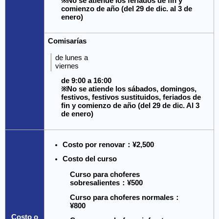
※No se atiende los feriados de fin y
comienzo de año (del 29 de dic. al 3 de
enero)
Comisarías
de lunes a
viernes
de 9:00 a 16:00
※No se atiende los sábados, domingos,
festivos, festivos sustituidos, feriados de
fin y comienzo de año (del 29 de dic. Al 3
de enero)
Costo por renovar：¥2,500
Costo del curso
Curso para choferes
sobresalientes：¥500
Curso para choferes normales：
¥800
Costo o