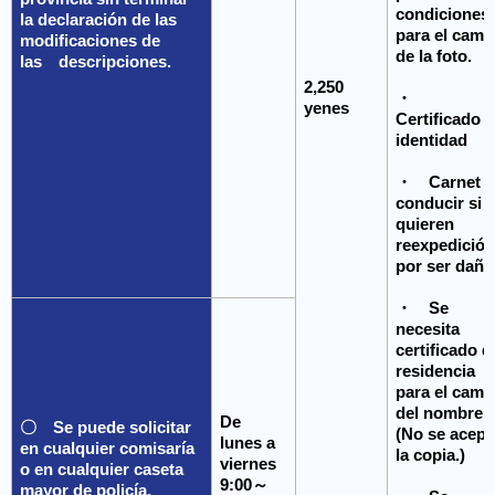
condiciones 
la declaración de las
para el camb
modificaciones de
de la foto.
las descripciones.
2,250
・
yenes
Certificado 
identidad
・ Carnet d
conducir si
quieren
reexpedició
por ser dañ
・ Se
necesita
certificado d
residencia
para el camb
del nombre.
De
〇 Se puede solicitar
(No se acept
lunes a
en cualquier comisaría
la copia.)
viernes
o en cualquier caseta
9:00～
mayor de policía.