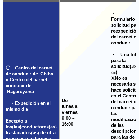
・
Formulario 
solicitud par
reexpedició
del carnet d
conducir
・ Una fot
para la
solicitud(3×2
〇 Centro del carnet
㎝)
de conducir de Chiba
※No es
o Centro del carnet
necesaria si
conducir de
hace solicit
Nagareyama
en el Centro
De
del carnet d
・Expedición en el
lunes a
conducir par
mismo día
viernes
las
9:00～
modificacio
Excepto a
16:00
de las
los(las)conductores(as)
descripcione
trasladados(as) de otra
para las de
provincia sin terminar