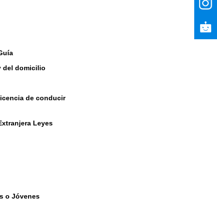
Guía
y del domicilio
licencia de conducir
Extranjera Leyes
es o Jóvenes