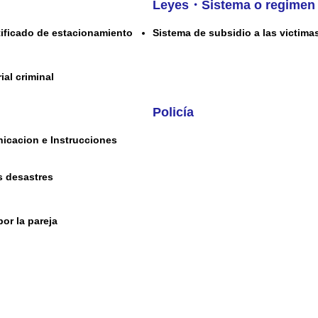
Leyes・Sistema o regimen
rtificado de estacionamiento
Sistema de subsidio a las victima
ial criminal
Policía
icacion e Instrucciones
s desastres
por la pareja