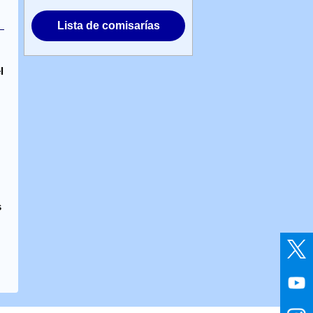
Lista de comisarías
l
s