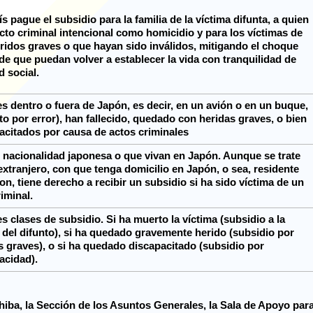
s pague el subsidio para la familia de la víctima difunta, a quien
acto criminal intencional como homicidio y para los víctimas de
ridos graves o que hayan sido inválidos, mitigando el choque
de que puedan volver a establecer la vida con tranquilidad de
d social.
s dentro o fuera de Japón, es decir, en un avión o en un buque,
to por error), han fallecido, quedado con heridas graves, o bien
acitados por causa de actos criminales
 nacionalidad japonesa o que vivan en Japón. Aunque se trate
extranjero, con que tenga domicilio en Japón, o sea, residente
on, tiene derecho a recibir un subsidio si ha sido víctima de un
riminal.
es clases de subsidio. Si ha muerto la víctima (subsidio a la
a del difunto), si ha quedado gravemente herido (subsidio por
s graves), o si ha quedado discapacitado (subsidio por
acidad).
Chiba, la Sección de los Asuntos Generales, la Sala de Apoyo par