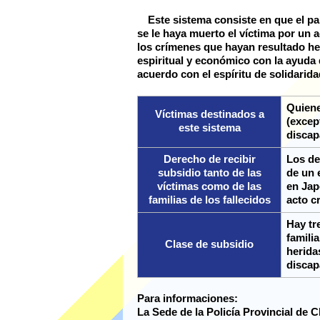
Este sistema consiste en que el paí
se le haya muerto el víctima por un 
los crímenes que hayan resultado he
espiritual y económico con la ayuda 
acuerdo con el espíritu de solidarida
Quiene
Víctimas destinados a
(excep
este sistema
discap
Derecho de recibir
Los de
subsidio tanto de las
de un 
víctimas como de las
en Jap
familias de los fallecidos
acto c
Hay tr
famili
Clase de subsidio
herida
discap
Para informaciones:
La Sede de la Policía Provincial de 