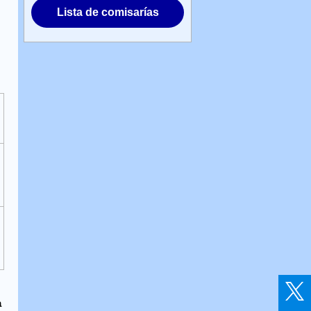
Lista de comisarías
a