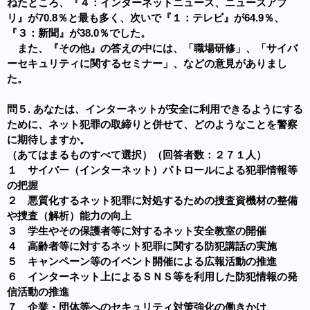
ねたところ、『４：インターネットニュース、ニュースアプ
リ』が70.8％と最も多く、次いで『１：テレビ』が64.9％、
『３：新聞』が38.0％でした。
また、『その他』の答えの中には、「職場研修」、「サイバ
ーセキュリティに関するセミナー」、などの意見がありまし
た。
問５. あなたは、インターネットが安全に利用できるようにする
ために、ネット犯罪の取締りと併せて、どのようなことを警察
に期待しますか。
（あてはまるものすべて選択）（回答者数：２７１人）
１ サイバー（インターネット）パトロールによる犯罪情報等
の把握
２ 悪質化するネット犯罪に対処するための捜査資機材の整備
や捜査（解析）能力の向上
３ 学生やその保護者等に対するネット安全教室の開催
４ 高齢者等に対するネット犯罪に関する防犯講話の実施
５ キャンペーン等のイベント開催による広報活動の推進
６ インターネット上によるＳＮＳ等を利用した防犯情報の発
信活動の推進
７ 企業・団体等へのセキュリティ対策強化の働きかけ