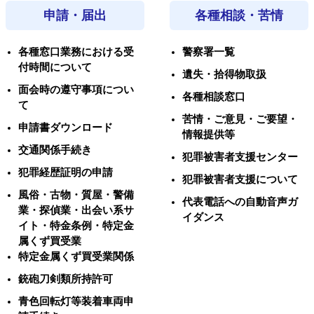
申請・届出
各種相談・苦情
各種窓口業務における受
警察署一覧
付時間について
遺失・拾得物取扱
面会時の遵守事項につい
各種相談窓口
て
苦情・ご意見・ご要望・
申請書ダウンロード
情報提供等
交通関係手続き
犯罪被害者支援センター
犯罪経歴証明の申請
犯罪被害者支援について
風俗・古物・質屋・警備
代表電話への自動音声ガ
業・探偵業・出会い系サ
イダンス
イト・特金条例・特定金
属くず買受業
特定金属くず買受業関係
銃砲刀剣類所持許可
青色回転灯等装着車両申