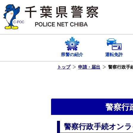
本
文
へ
ス
キ
ッ
プ
し
ま
す
県警の紹介
運転免許
トップ
申請・届出
警察行政手
警察行
警察行政手続オンラ