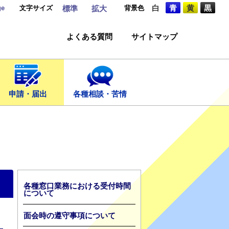
ge
文字サイズ
背景色
白
青
黄
黒
標準
拡大
よくある質問
サイトマップ
申請・届出
各種相談・苦情
各種窓口業務における受付時間
について
面会時の遵守事項について