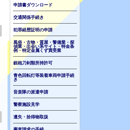
申請書ダウンロード
交通関係手続き
犯罪経歴証明の申請
風俗・古物・質屋・警備業・探
偵業・出会い系サイト・特金条
例・特定金属くず買受業
銃砲刀剣類所持許可
青色回転灯等装着車両申請手続
き
音楽隊の派遣申請
警察施設見学
遺失・拾得物取扱
審査請求の手続