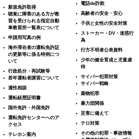
電話de詐欺
新規免許取得
高齢者の安全・安心
聴覚に障害のある方が教
習を受けられる指定自動
子供と女性の安全対策
車教習所一覧表について
ストーカー・DV・迷惑行
申請用写真の例
為
海外滞在者の運転免許証
行方不明者公表資料
の更新等に係る特例につ
少年の健全育成と児童虐
いて
待
行政処分・再試験等
サイバー犯罪対策
若年運転者講習について
サイバー戦略
適性相談
薬物犯罪
運転経歴証明書
暴力団関係
国外免許・外国免許
災害に備えて
運転免許センターへのア
テロ対策
クセス
その他の犯罪・事故情報
テレホン案内