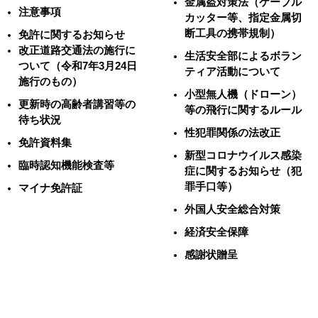
金属盗対策法（ケーブル
注意事項
カッター等、指定金属切
断工具の携帯規制）
免許に関するお知らせ
改正道路交通法の施行に
生活安全部によるボラン
ついて（令和7年3月24日
ティア活動について
施行のもの）
小型無人機（ドローン）
更新時の高齢者講習等の
等の飛行に関するルール
待ち状況
性犯罪関係の法改正
免許資料集
新型コロナウイルス感染
臨時認知機能検査等
症に関するお知らせ（犯
罪手口等）
マイナ免許証
外国人安全総合対策
経済安全保障
感謝状贈呈