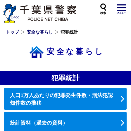
本
文
へ
ス
キ
ッ
プ
し
ま
す
トップ
安全な暮らし
犯罪統計
安全な暮らし
犯罪統計
人口1万人あたりの犯罪発生件数・刑法犯認
知件数の推移
統計資料（過去の資料）