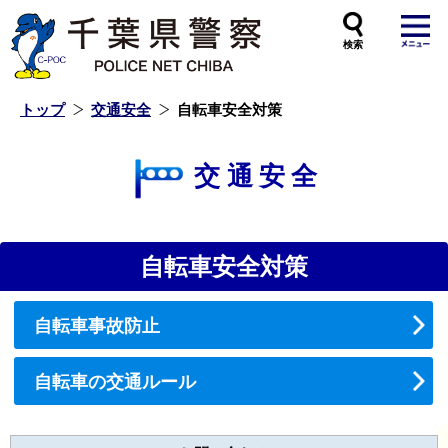
本
文
へ
ス
キ
ッ
プ
し
ま
す
トップ
交通安全
自転車安全対策
交通安全
自転車安全対策
自転車事故防止
自転車の交通ルール