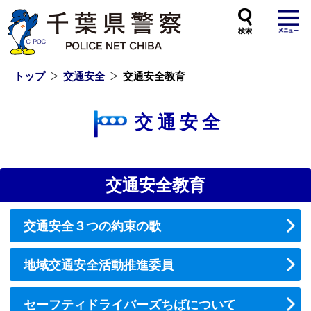
本
文
へ
ス
キ
ッ
プ
し
ま
す
トップ
交通安全
交通安全教育
交通安全
交通安全教育
交通安全３つの約束の歌
地域交通安全活動推進委員
セーフティドライバーズちばについて