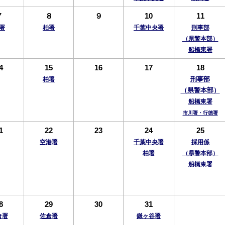
７
８
９
10
11
署
柏署
千葉中央署
刑事部
（県警本部）
船橋東署
4
15
16
17
18
刑事部
柏署
（県警本部）
船橋東署
市川署・行徳署
1
22
23
24
25
空港署
千葉中央署
採用係
柏署
（県警本部）
船橋東署
8
29
30
31
倉署
佐倉署
鎌ヶ谷署