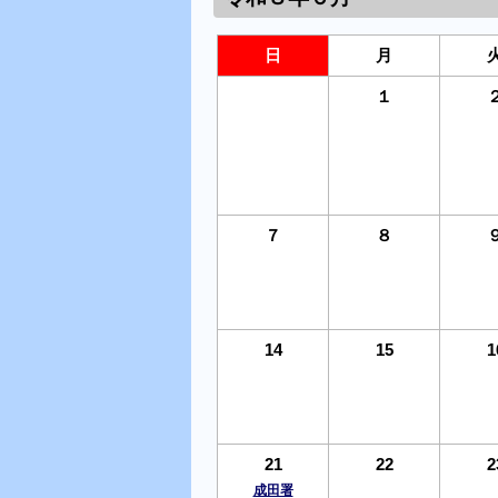
日
月
１
７
８
14
15
1
21
22
2
成田署