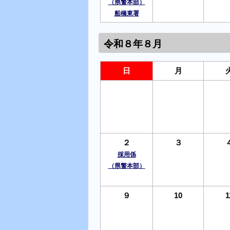
（県警本部）
船橋東署
令和８年８月
日
月
２
３
採用係
（県警本部）
９
10
1