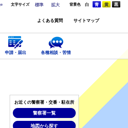
ge
文字サイズ
背景色
白
青
黄
黒
標準
拡大
よくある質問
サイトマップ
申請・届出
各種相談・苦情
お近くの警察署・交番・駐在所
警察署一覧
地図から探す