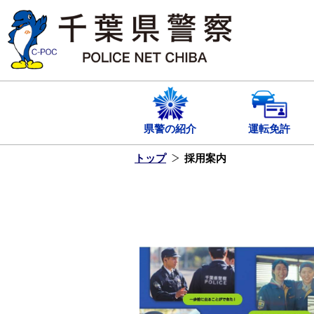
本
文
へ
ス
キ
ッ
プ
し
ま
す
県警の紹介
運転免許
トップ
採用案内