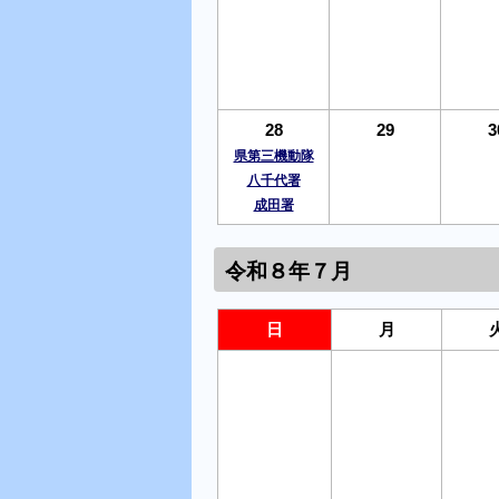
28
29
3
県第三機動隊
八千代署
成田署
令和８年７月
日
月