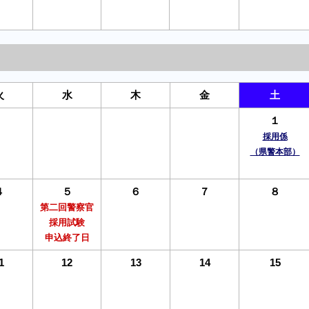
火
水
木
金
土
１
採用係
（県警本部）
４
５
６
７
８
第二回警察官
採用試験
申込終了日
1
12
13
14
15