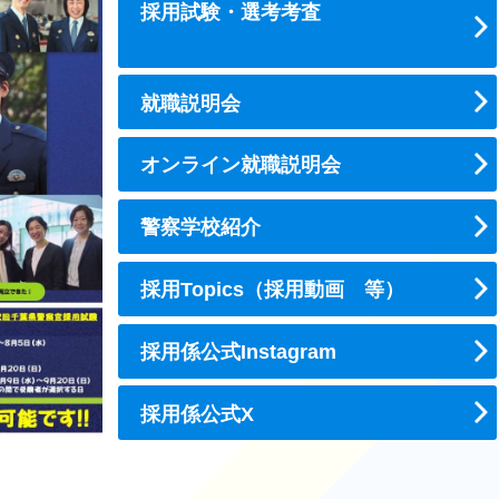
採用試験・選考考査
就職説明会
オンライン就職説明会
警察学校紹介
採用Topics（採用動画 等）
採用係公式Instagram
採用係公式X