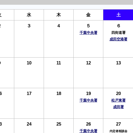
火
水
木
金
土
２
３
４
５
６
千葉中央署
四街道署
成田空港署
９
10
11
12
13
6
17
18
19
20
千葉中央署
松戸東署
成田署
3
24
25
26
27
千葉中央署
内定者相談会