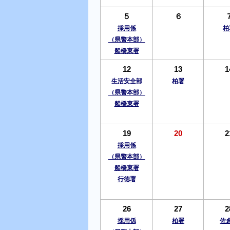
５
６
採用係
柏
（県警本部）
船橋東署
12
13
1
生活安全部
柏署
（県警本部）
船橋東署
19
20
2
採用係
（県警本部）
船橋東署
行徳署
26
27
2
採用係
柏署
佐