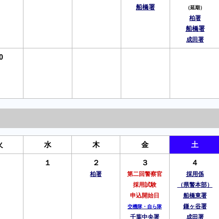
船橋署
（延期）
柏署
船橋署
成田署
0
火
水
木
金
土
１
２
３
４
柏署
第二回警察官
採用係
採用試験
（県警本部）
申込開始日
船橋東署
鎌ヶ谷署
交機隊・自ら隊
千葉中央署
成田署