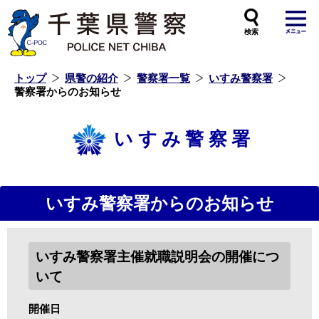
本
文
へ
ス
キ
ッ
プ
し
ま
す
トップ
県警の紹介
警察署一覧
いすみ警察署
警察署からのお知らせ
いすみ警察署
いすみ警察署からのお知らせ
いすみ警察署主催就職説明会の開催につ
いて
開催日