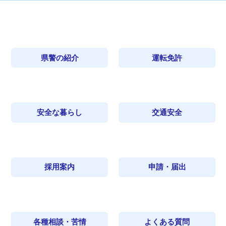
令和８年度の会計年度任用職員の募集について
我孫子警察署協議会を更新しました。
警察署管轄一覧を掲載しました。
2026年7月24日
令和８年度専門職員採用選考考査について
船橋東警察署協議会を更新しました。
犯罪統計を更新しました。
県警の紹介
運転免許
2026年7月24日
現在、申込受付期間中の各種試験について
八千代警察署協議会を更新しました。
管内の事件・事故「犯罪発生状況」を更新し
ました。
令和７年度の警察官採用試験の変更について
令和８年度第１回野田警察署協議会の開催につい
安全な暮らし
交通安全
2026年7月24日
て。
迷惑防止条例（つきまとい行為等）の禁止
令和６年度第２回警察官採用試験 試験会場につ
2026年7月23日
いて
鎌ケ谷警察署からのお知らせを更新しました。
「電話ｄｅ詐欺の未然防止にご協力いただい
採用案内
申請・届出
た金融機関」を更新しました。
特別捜査官採用選考考査の受付終了について
東金警察署協議会を更新しました。
2026年7月23日
管内の事件・事故「交通事故発生状況」を更
新しました。
各種相談・苦情
よくある質問