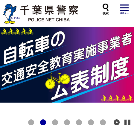
本
文
へ
ス
キ
ッ
プ
し
ま
す