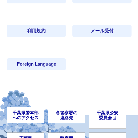
オンライン説明会のページを更新しました。
市川警察署交番だよりを更新しました。
2026年7月2日
夏季期間中の閉庁日・停止処分者講習等の中
採用動画の更新について
犯罪発生マップを更新しました。
止に関するご案内について
利用規約
メール受付
2026年6月29日
オンライン説明会のページを更新しました。
我孫子警察署からのお知らせ 「ミニ広報誌 」を
松戸東警察署協議会を更新しました。
掲載しました。
2026年6月26日
採用相談コーナーを更新しました。
Foreign Language
令和７年中交通事故多発交差点を掲載しまし
習志野警察署からのお知らせ「 移動交番だより」
た。
を更新しました。
千葉県警察官再採用選考考査について
2026年6月5日
広報啓発チラシ（日本語）を更新しました。
行徳警察署からのお知らせ 「犯罪発生状況（マ
警察官募集ポスター・パンフレットを更新しまし
2026年6月4日
ップ）」を更新しました。
千葉県警本部
各警察署の
千葉県公安
た。
フロアマップを掲載しました。
へのアクセス
連絡先
委員会
2026年6月3日
市原警察署からのお知らせ 「 交番だより」を更
警察署等主催就職説明会を掲載しました。
「令和７年中における交通人身事故の発生状