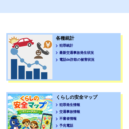
各
各種統計
種
犯罪統計
統
最新交通事故発生状況
計
電話de詐欺の被害状況
ペ
ー
ジ
は
こ
ち
く
くらしの安全マップ
ら
ら
犯罪発生情報
し
交通事故情報
の
不審者情報
安
予兆電話
全