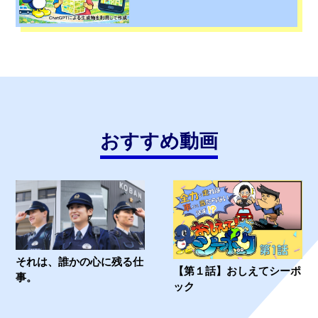
マ
ッ
プ
おすすめ動画
それは、誰かの心に残る仕
【第１話】おしえてシーポ
事。
ック