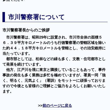
市川警察署について
市川警察署長からのご挨拶
市川警察署は、昭和29年に設置され、市川市全体の面積５
６．３９平方キロメートルのうち行徳警察署の管轄区域を除い
た約４４．１８平方キロメートルを管轄とし、その治安維持に
当たっています。
都市部としては、松林などの緑も多く、文教・住宅都市とし
て発展を続けています。
他方、江戸川を境に東京と隣接していることもあって、事件
事故の発生も多く業務は多忙を極めていますが、署員一同「強
く、明るく、元気よく」（署訓）をモットーに頑張っておりま
すので今後とも皆様のご理解とご協力をよろしくお願いいたし
ます。
前のページに戻る