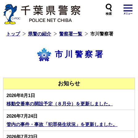
本
文
へ
ス
キ
ッ
プ
し
ま
す
トップ
県警の紹介
警察署一覧
市川警察署
市川警察署
お知らせ
2026年8月1日
移動交番車の開設予定（８月分）を更新しました。
2026年7月24日
管内の事件・事故「犯罪発生状況」を更新しました。
2026年7月23日