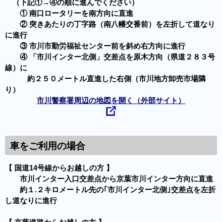
（下記①→④の順に進んでください）
① 南口ロータリーを南方向に直進
② 突きあたりの丁字路（南八幡交番前）を左折して道なり
に進行
③ 市川市勤労福祉センター前を斜め右方向に進行
④ 「市川インター北側」交差点を原木方向（県道２８３号
線）に
約２５０メートル直進した右側（市川地方卸売市場隣
り）
市川警察署周辺の地図を開く（外部サイト）
車をご利用の場合
【 国道14号線からお越しの方 】
市川インター入口交差点から京葉市川インター方向に直進
約１.２キロメートル先の｢市川インター北側｣交差点を左折
し道なりに進行