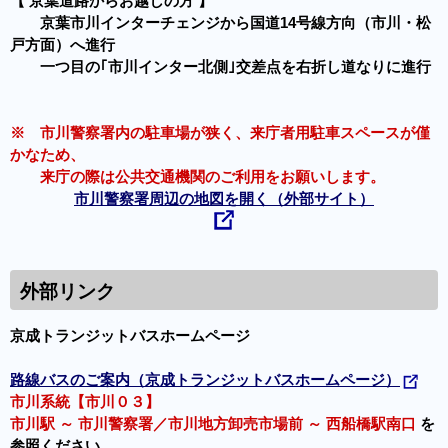
【 京葉道路からお越しの方 】
京葉市川インターチェンジから国道14号線方向（市川・松
戸方面）へ進行
一つ目の｢市川インター北側｣交差点を右折し道なりに進行
※ 市川警察署内の駐車場が狭く、来庁者用駐車スペースが僅
かなため、
来庁の際は公共交通機関のご利用をお願いします。
市川警察署周辺の地図を開く（外部サイト）
外部リンク
京成トランジットバスホームページ
路線バスのご案内（京成トランジットバスホームページ）
市川系統【市川０３】
市川駅 ～ 市川警察署／市川地方卸売市場前 ～ 西船橋駅南口
を
参照ください