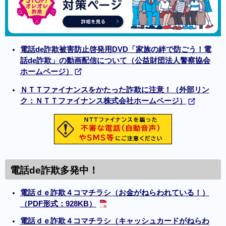
電話de詐欺被害防止啓発用DVD「家族の絆で防ごう！電
話de詐欺」の動画配信について（公益財団法人警察協会
ホームページ）
ＮＴＴファイナンスをかたった詐欺に注意！（外部リン
ク：ＮＴＴファイナンス株式会社ホームページ）
電話de詐欺多発中！
電話ｄｅ詐欺４コマチラシ（お金がねらわれている！）
（PDF形式：928KB）
電話ｄｅ詐欺４コマチラシ（キャッシュカードがねらわ