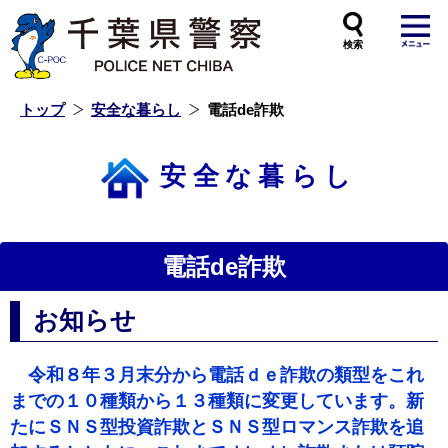
本
文
へ
ス
キ
ッ
プ
し
ま
す
トップ
安全な暮らし
電話de詐欺
安全な暮らし
電話de詐欺
お知らせ
令和８年３月末分から電話ｄｅ詐欺の類型をこれ
までの１０種類から１３種類に変更しています。新
たにＳＮＳ型投資詐欺とＳＮＳ型ロマンス詐欺を追