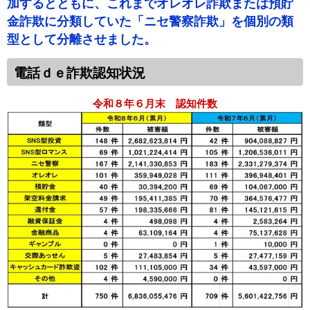
加するとともに、これまでオレオレ詐欺または預貯
金詐欺に分類していた「ニセ警察詐欺」を個別の類
型として分離させました。
電話ｄｅ詐欺認知状況
令和８年６月末 認知件数