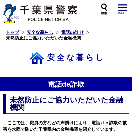
本
文
へ
ス
キ
ッ
プ
し
ま
す
トップ
安全な暮らし
電話de詐欺
未然防止にご協力いただいた金融機関
安全な暮らし
電話de詐欺
未然防止にご協力いただいた金融
機関
ここでは、職員の方などの声掛けにより、電話ｄｅ詐欺の被
害を水際で防いだ千葉県内の金融機関を紹介しています。