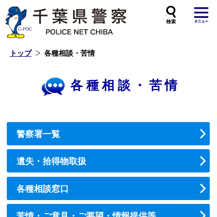
本
文
へ
ス
キ
ッ
プ
し
ま
す
トップ
各種相談・苦情
各種相談・苦情
警察署一覧
遺失・拾得物取扱
各種相談窓口
苦情・ご意見・ご要望・情報提供等