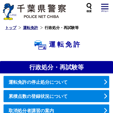
本
文
へ
ス
キ
ッ
プ
し
ま
す
トップ
運転免許
行政処分・再試験等
運転免許
行政処分・再試験等
運転免許の停止処分について
累積点数の登録状況について
取消処分者講習の案内