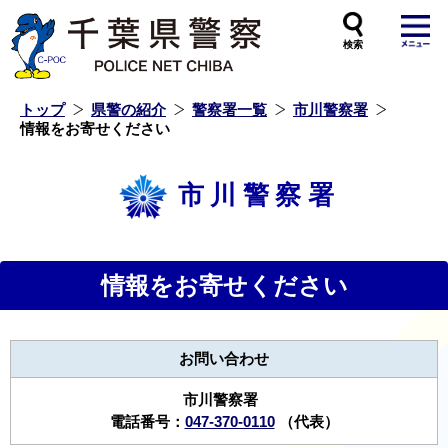
本
文
へ
ス
キ
ッ
プ
し
ま
す
トップ
県警の紹介
警察署一覧
市川警察署
情報をお寄せください
市川警察署
情報をお寄せください
お問い合わせ
市川警察署
電話番号：
047-370-0110
（代表）