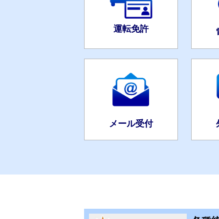
運転免許
メール受付
各