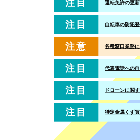
注目
運転免許の更新
注目
自転車の防犯登
注意
各種窓口業務に
注目
代表電話への自
注目
ドローンに関す
注目
特定金属くず買