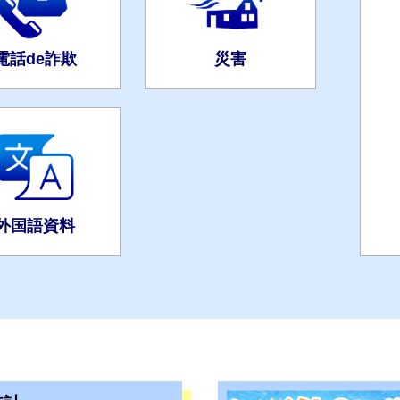
電話de詐欺
災害
外国語資料
く