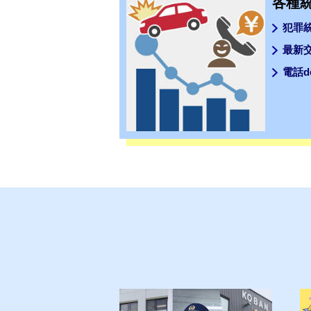
各種
種
統
犯罪
計
最新
ペ
ー
電話
ジ
は
こ
ち
ら