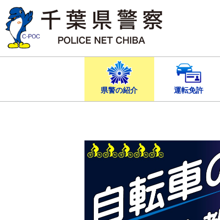
本
文
へ
ス
キ
ッ
プ
し
ま
す
県警の紹介
運転免許