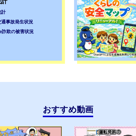
統計
ら
し
統計
の
交通事故発生状況
安
全
de詐欺の被害状況
マ
ッ
プ
おすすめ動画