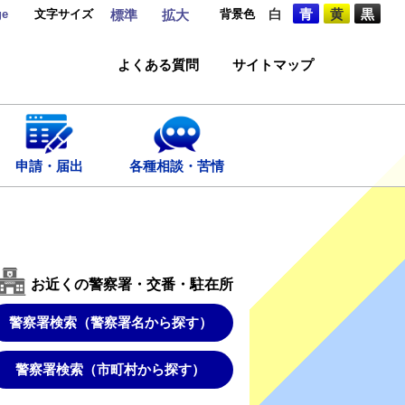
ge
文字サイズ
背景色
白
青
黄
黒
標準
拡大
よくある質問
サイトマップ
申請・届出
各種相談・苦情
お近くの警察署・交番・駐在所
警察署検索（警察署名から探す）
警察署検索（市町村から探す）