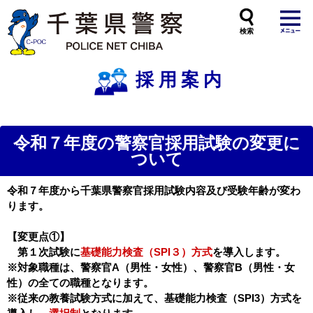
本
文
へ
ス
キ
ッ
プ
し
ま
す
採用案内
令和７年度の警察官採用試験の変更に
ついて
令和７年度から千葉県警察官採用試験内容及び受験年齢が変わ
ります。
【変更点①】
第１次試験に
基礎能力検査（SPI３）方式
を導入します。
※対象職種は、警察官A（男性・女性）、警察官B（男性・女
性）の全ての職種となります。
※従来の教養試験方式に加えて、基礎能力検査（SPI3）方式を