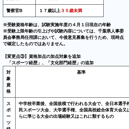
警察官B
１７歳以上
３５歳未満
※受験資格年齢は、試験実施年度の４月１日現在の年齢
※受験上限年齢の引上げや試験内容については、千葉県人事委
員会事務局任用課において、今後意見募集を行うため、現時点
で確定したものではありません。
【変更点③】資格加点の加点対象を追加
「スポーツ経歴」、「文化部門経歴」の追加
対
基準
象
資
格
ス
中学校卒業後、全国規模で行われる大会で、全日本選手
ポ
民スポーツ大会、大学選手権、全国高校総合体育大会又
ー
らに準じる大会の出場経験又はこれに類するもの
ツ