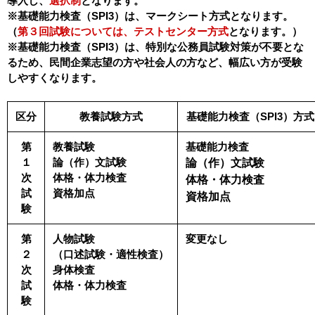
導入し、
選択制
となります。
※基礎能力検査（SPI3）は、マークシート方式となります。
（
第３回試験については、テストセンター方式
となります。）
※基礎能力検査（SPI3）は、特別な公務員試験対策が不要とな
るため、民間企業志望の方や社会人の方など、幅広い方が受験
しやすくなります。
区分
教養試験方式
基礎能力検査（SPI3）方式
第
教養試験
基礎能力検査
１
論（作）文試験
論（作）文試験
次
体格・体力検査
体格・体力検査
試
資格加点
資格加点
験
第
人物試験
変更なし
２
（口述試験・適性検査）
次
身体検査
試
体格・体力検査
験