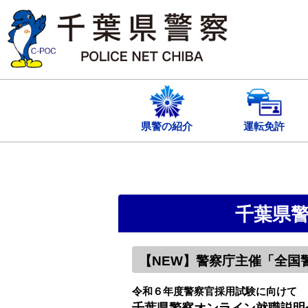
本
文
へ
ス
キ
ッ
プ
し
ま
す
県警の紹介
運転免許
千葉県
【NEW】警察庁主催「全国
令和６年度警察官採用試験に向けて
千葉県警察オンライン就職説明