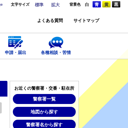
ge
文字サイズ
背景色
白
青
黄
黒
標準
拡大
よくある質問
サイトマップ
申請・届出
各種相談・苦情
お近くの警察署・交番・駐在所
警察署一覧
地図から探す
警察署名から探す