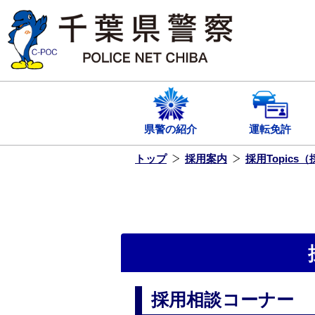
本
文
へ
ス
キ
ッ
プ
し
ま
す
県警の紹介
運転免許
トップ
採用案内
採用Topics
採用相談コーナー