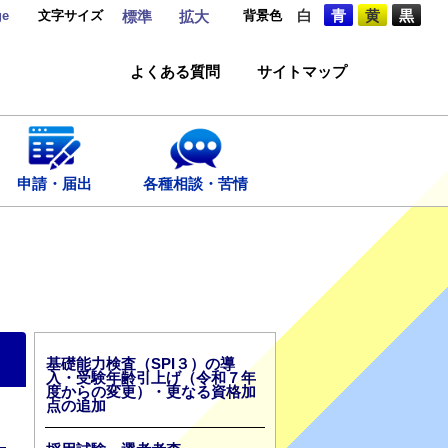
ge
文字サイズ
背景色
白
青
黄
黒
標準
拡大
よくある質問
サイトマップ
申請・届出
各種相談・苦情
基礎能力検査（SPI３）の導
入・受験年齢引上げ（令和７年
度からの変更）・更なる資格加
点の追加