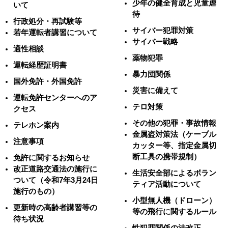
少年の健全育成と児童虐
いて
待
行政処分・再試験等
サイバー犯罪対策
若年運転者講習について
サイバー戦略
適性相談
薬物犯罪
運転経歴証明書
暴力団関係
国外免許・外国免許
災害に備えて
運転免許センターへのア
テロ対策
クセス
その他の犯罪・事故情報
テレホン案内
金属盗対策法（ケーブル
注意事項
カッター等、指定金属切
断工具の携帯規制）
免許に関するお知らせ
改正道路交通法の施行に
生活安全部によるボラン
ついて（令和7年3月24日
ティア活動について
施行のもの）
小型無人機（ドローン）
更新時の高齢者講習等の
等の飛行に関するルール
待ち状況