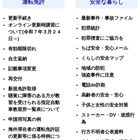
運転免許
安全な暮らし
更新手続き
最新事件・事故ファイル
オンライン更新時講習に
犯罪統計
ついて(令和７年３月２４
犯罪捜査にご協力を
日～)
ちば安全・安心メール
有効期限切れ
くらしの安全マップ
自主返納
地域の防犯
記載事項変更
強盗事件に注意
再交付
電話de詐欺
新規免許取得
高齢者の安全・安心
聴覚に障害のある方が教
習を受けられる指定自動
子供と女性の安全対策
車教習所一覧表について
ストーカー・DV・迷惑行
申請用写真の例
為
海外滞在者の運転免許証
行方不明者公表資料
の更新等に係る特例につ