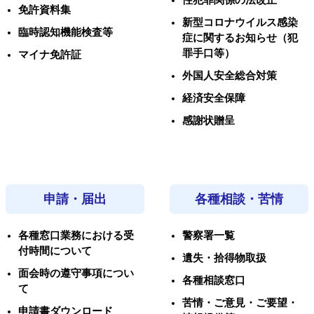
性犯罪関係の法改正
免許資料集
新型コロナウイルス感染
臨時認知機能検査等
症に関するお知らせ（犯
罪手口等）
マイナ免許証
外国人安全総合対策
経済安全保障
感謝状贈呈
申請・届出
各種相談・苦情
各種窓口業務における受
警察署一覧
付時間について
遺失・拾得物取扱
面会時の遵守事項につい
各種相談窓口
て
苦情・ご意見・ご要望・
申請書ダウンロード