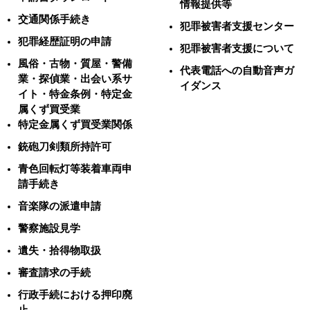
情報提供等
交通関係手続き
犯罪被害者支援センター
犯罪経歴証明の申請
犯罪被害者支援について
風俗・古物・質屋・警備
代表電話への自動音声ガ
業・探偵業・出会い系サ
イダンス
イト・特金条例・特定金
属くず買受業
特定金属くず買受業関係
銃砲刀剣類所持許可
青色回転灯等装着車両申
請手続き
音楽隊の派遣申請
警察施設見学
遺失・拾得物取扱
審査請求の手続
行政手続における押印廃
止