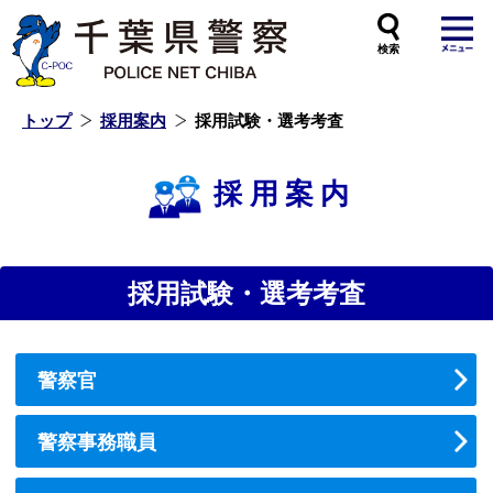
本
文
へ
ス
キ
ッ
プ
し
ま
す
トップ
採用案内
採用試験・選考考査
採用案内
採用試験・選考考査
警察官
警察事務職員