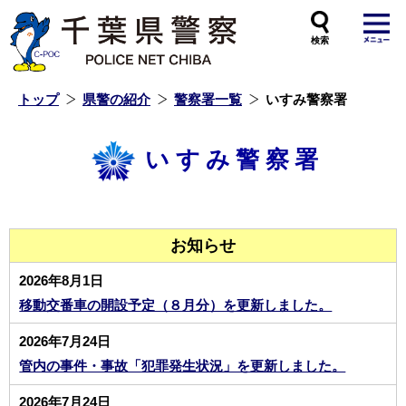
本
文
へ
ス
キ
ッ
プ
し
ま
す
トップ
県警の紹介
警察署一覧
いすみ警察署
いすみ警察署
お知らせ
2026年8月1日
移動交番車の開設予定（８月分）を更新しました。
2026年7月24日
管内の事件・事故「犯罪発生状況」を更新しました。
2026年7月24日