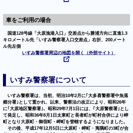
車をご利用の場合
国道128号線「大原漁港入口」交差点から勝浦方向に直進1.3
キロメートル先「いすみ警察署入口交差点」右折、200メート
ル先左側
いすみ警察署周辺の地図を開く（外部サイト）
いすみ警察署について
いすみ警察署は、当初、明治10年2月に｢大多喜警察署中魚落
郷分署｣として置かれ、以来、警察法の改正により、昭和26年
に｢大原地区警察署｣、昭和29年7月1日には、｢大原警察署｣とし
て発足し、昭和36年8月1日太東町と長者町が町村合併により岬
町となり大原町・御宿町・岬町を管轄するようになりました。
その後、平成17年12月5日に大原町・岬町・夷隅町の3町が合