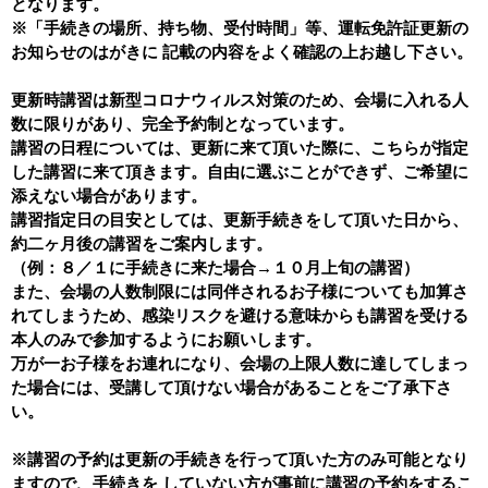
となります。
※「手続きの場所、持ち物、受付時間」等、
運転免許証更新の
お知らせのはがきに 記載の内容をよく確認の上
お越し下さい。
更新時講習は新型コロナウィルス対策のため、会場に入れる人
数に限りがあり、完全予約制となっています。
講習の日程については、更新に来て頂いた際に、こちらが指定
した講習に来て頂きます。自由に選ぶことができず、ご希望に
添えない場合があります。
講習指定日の目安としては、更新手続きをして頂いた日から、
約二ヶ月後の講習をご案内します。
（例：８／１に手続きに来た場合→１０月上旬の講習）
また、会場の人数制限には同伴されるお子様についても加算さ
れてしまうため、感染リスクを避ける意味からも
講習を受ける
本人のみで参加するようにお願いします。
万が一お子様をお連れになり、会場の上限人数に達してしまっ
た場合には、受講して頂けない場合があることをご了承下さ
い。
※
講習の予約は更新の手続きを行って頂いた方のみ可能となり
ますので、手続きを していない方が事前に講習の予約をするこ