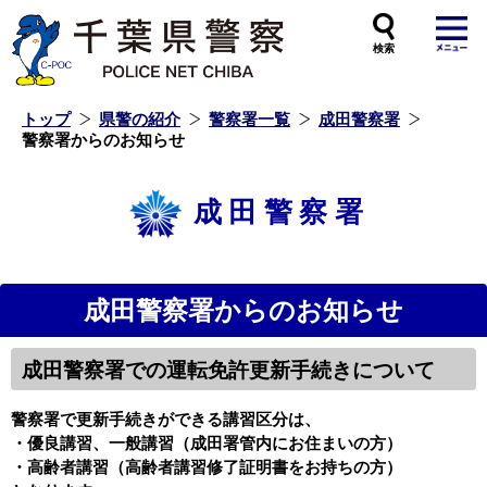
本
文
へ
ス
キ
ッ
プ
し
ま
す
トップ
県警の紹介
警察署一覧
成田警察署
警察署からのお知らせ
成田警察署
成田警察署からのお知らせ
成田警察署での運転免許更新手続きについて
警察署で更新手続きができる講習区分は、
・優良講習、一般講習（成田署管内にお住まいの方）
・高齢者講習（高齢者講習修了証明書をお持ちの方）