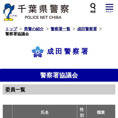
本
文
へ
ス
キ
ッ
プ
し
ま
す
トップ
県警の紹介
警察署一覧
成田警察署
警察署協議会
成田警察署
警察署協議会
委員一覧
性
氏名
職業
別