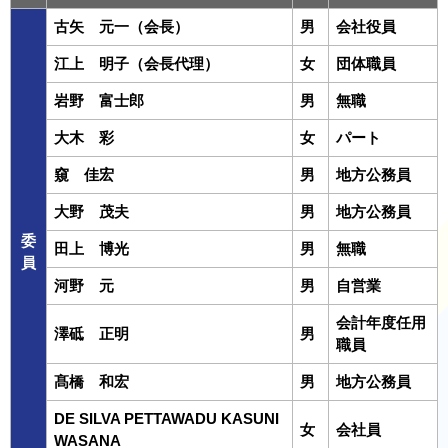
古矢 元一（会長）
男
会社役員
江上 明子（会長代理）
女
団体職員
岩野 富士郎
男
無職
大木 彩
女
パート
窺 佳宏
男
地方公務員
大野 茂夫
男
地方公務員
委
田上 博光
男
無職
員
河野 元
男
自営業
会計年度任用
澤砥 正明
男
職員
髙橋 和宏
男
地方公務員
DE SILVA PETTAWADU KASUNI
女
会社員
WASANA