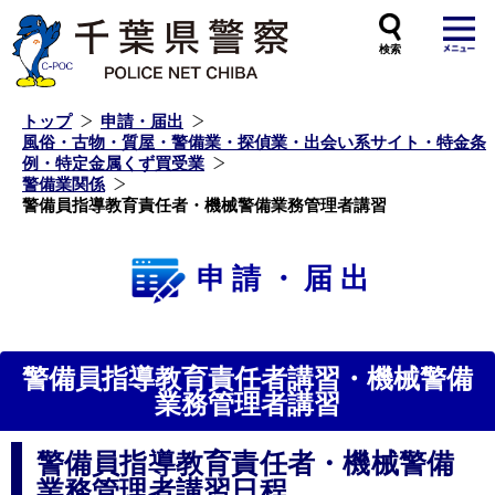
本
文
へ
ス
キ
ッ
プ
し
ま
す
トップ
申請・届出
風俗・古物・質屋・警備業・探偵業・出会い系サイト・特金条
例・特定金属くず買受業
警備業関係
警備員指導教育責任者・機械警備業務管理者講習
申請・届出
警備員指導教育責任者講習・機械警備
業務管理者講習
警備員指導教育責任者・機械警備
業務管理者講習日程