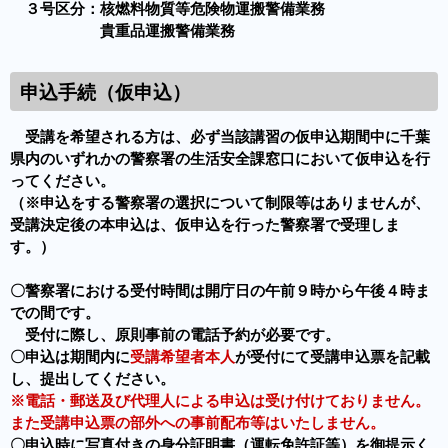
３号区分：核燃料物質等危険物運搬警備業務
貴重品運搬警備業務
申込手続（仮申込）
受講を希望される方は、必ず当該講習の仮申込期間中に千葉
県内のいずれかの警察署の生活安全課窓口において仮申込を行
ってください。
（※申込をする警察署の選択について制限等はありませんが、
受講決定後の本申込は、仮申込を行った警察署で受理しま
す。）
〇警察署における受付時間は開庁日の午前９時から午後４時ま
での間です。
受付に際し、原則事前の電話予約が必要です。
〇申込は期間内に
受講希望者本人
が受付にて受講申込票を記載
し、提出してください。
※電話・郵送及び代理人による申込は受け付けておりません。
また受講申込票の部外への事前配布等はいたしません。
〇申込時に写真付きの身分証明書（運転免許証等）を御提示く