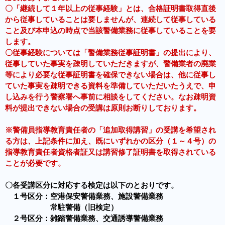
〇「継続して１年以上の従事経験」とは、合格証明書取得直後
から従事していることは要しませんが、連続して従事している
こと及び本申込の時点で当該警備業務に従事していることを要
します。
〇従事経験については「警備業務従事証明書」の提出により、
従事していた事実を疎明していただきますが、警備業者の廃業
等により必要な従事証明書を確保できない場合は、他に従事し
ていた事実を疎明できる資料を準備していただいたうえで、申
し込みを行う警察署へ事前に相談をしてください。なお疎明資
料が提出できない場合の受講は原則お断りしております。
※警備員指導教育責任者の「追加取得講習」の受講を希望され
る方は、上記条件に加え、既にいずれかの区分（１～４号）の
指導教育責任者資格者証又は講習修了証明書を取得されている
ことが必要です。
〇各受講区分に対応する検定は以下のとおりです。
１号区分：空港保安警備業務、施設警備業務
常駐警備（旧検定）
２号区分：雑踏警備業務、交通誘導警備業務