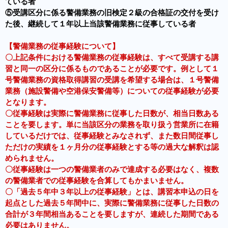
ている者
⑤受講区分に係る警備業務の旧検定２級の合格証の交付を受け
た後、継続して１年以上当該警備業務に従事している者
【警備業務の従事経験について】
〇上記条件における警備業務の従事経験は、すべて受講する講
習と同一の区分に係るものであることが必要です。例として１
号警備業務の資格取得講習の受講を希望する場合は、１号警備
業務（施設警備や空港保安警備等）についての従事経験が必要
となります。
〇従事経験は実際に警備業務に従事した日数が、相当日数ある
ことを要します。単に当該区分の業務を取り扱う営業所に在籍
しているだけでは、従事経験とみなされず、また数日間従事し
ただけの実績を１ヶ月分の従事経験とする等の過大な解釈は認
められません。
〇従事経験は一つの警備業者のみで達成する必要はなく、複数
の警備業者での従事経験を合算してもかまいません。
〇「過去５年中３年以上の従事経験」とは、講習本申込の日を
起点とした過去５年間中に、実際に警備業務に従事した日数の
合計が３年間相当あることを要しますが、連続した期間である
必要はありません。