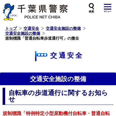
本
文
へ
ス
キ
ッ
プ
し
ま
す
トップ
交通安全
交通安全施設の整備
交通安全施設の整備
規制標識「普通自転車歩道通行可」の撤去
交通安全
交通安全施設の整備
自転車の歩道通行に関するお知ら
せ
規制標識「特例特定小型原動機付自転車・普通自転