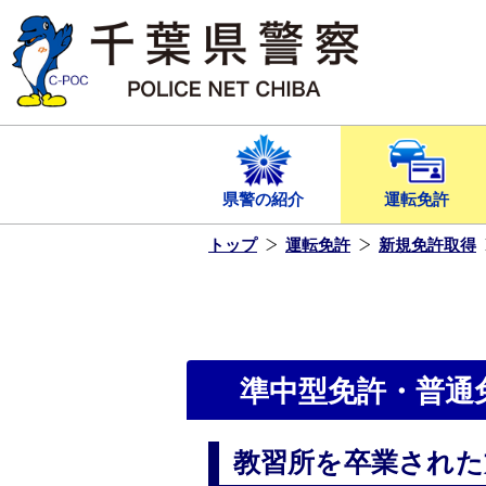
本
文
へ
ス
キ
ッ
プ
し
ま
す
県警の紹介
運転免許
トップ
運転免許
新規免許取得
準中型免許・普通
教習所を卒業された