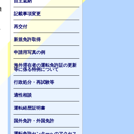
自主返納
続
記載事項変更
再交付
科
新規免許取得
申請用写真の例
海外滞在者の運転免許証の更新
等に係る特例について
行政処分・再試験等
適性相談
運転経歴証明書
国外免許・外国免許
運転免許センターへのアクセス