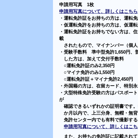
申請用写真 1枚
申請用写真について、詳しくはこちら
・運転免許証をお持ちの方は、運転免
・仮運転免許をお持ちの方は、仮運転
・運転免許証をお持ちでない方は、住
載
されたもので、マイナンバー（個人
・受験手数料 準中型免許1,650円、普
した方は、加えて交付手数料
○運転免許証のみ2,350円
○マイナ免許のみ1,550円
○運転免許証＋マイナ免許2,450円
・外国籍の方は、在留カード、特別永
・大型特殊免許受験の方はパスポート
が
確認できるいずれかの証明書
です。
か月以内で、上三分身、無帽・無背
免許センター内でも有料で撮影する
申請用写真について、詳しくはこち
また、お持ちの免許証に記載されて