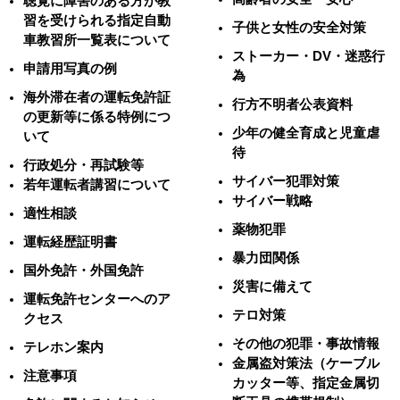
聴覚に障害のある方が教
習を受けられる指定自動
子供と女性の安全対策
車教習所一覧表について
ストーカー・DV・迷惑行
申請用写真の例
為
海外滞在者の運転免許証
行方不明者公表資料
の更新等に係る特例につ
少年の健全育成と児童虐
いて
待
行政処分・再試験等
サイバー犯罪対策
若年運転者講習について
サイバー戦略
適性相談
薬物犯罪
運転経歴証明書
暴力団関係
国外免許・外国免許
災害に備えて
運転免許センターへのア
テロ対策
クセス
その他の犯罪・事故情報
テレホン案内
金属盗対策法（ケーブル
注意事項
カッター等、指定金属切