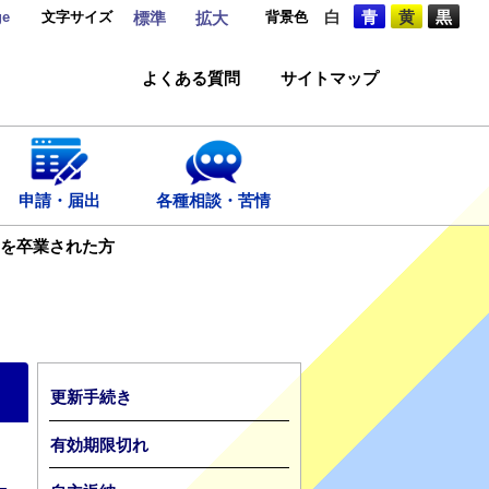
ge
文字サイズ
背景色
白
青
黄
黒
標準
拡大
よくある質問
サイトマップ
申請・届出
各種相談・苦情
を卒業された方
更新手続き
有効期限切れ