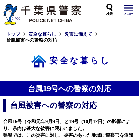
本
文
へ
ス
キ
ッ
プ
し
ま
す
トップ
安全な暮らし
災害に備えて
台風被害への警察の対応
安全な暮らし
台風19号への警察の対応
台風被害への警察の対応
台風15号（令和元年9月9日）と19号（10月12日）の影響によ
り、県内は甚大な被害に襲われました。
県警では、この災害に対し、被害のあった地域に警察官を派遣