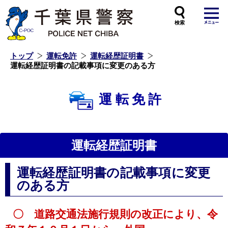
本
文
へ
ス
キ
ッ
プ
し
ま
す
トップ
運転免許
運転経歴証明書
運転経歴証明書の記載事項に変更のある方
運転免許
運転経歴証明書
運転経歴証明書の記載事項に変更
のある方
〇 道路交通法施行規則の改正により、令