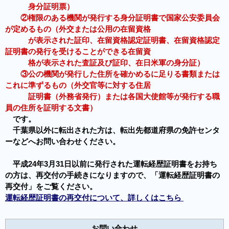
身分証明票）
②権限のある機関が発行する身分証明書で国家公安委員会
が定めるもの（外交または公用の在留資格
が表示された証印、在留資格認定証明書、在留資格認定
証明書の発行を受けることができる在留資
格が表示された査証及び証印、在日米軍の身分証）
③公の機関が発行した住所を確かめるに足りる書類または
これに準ずるもの（外交官等に対する住居
証明書（外務省発行）または各国大使館等が発行する職
員の住所を証明する文書）
です。
千葉県以外に転出された方は、転出先都道府県の免許センタ
ーなどへお問い合わせください。
平成24年3月31日以前に発行された運転経歴証明書をお持ち
の方は、再交付の手続きになりますので、「運転経歴証明書の
再交付」をご覧ください。
運転経歴証明書の再交付について、詳しくはこちら
お問い合わせ