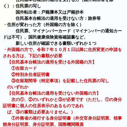
く）：住民票の写し
国外転出者：戸籍謄本又は戸籍抄本
住民基本台帳法の適用を受けない方：旅券等
・
住所が変わった方
（外国籍の方を除く）
住民票、マイナンバーカード（マイナンバーの通知カー
ドは不可）、国民健康保険資格確認書など、
新しい住所が確認できる書類いずれか１つ
・外国籍の方で、令和７年１０月１日以降に住所変更の申請を
される方は、下記の書類が必要
【住民基本台帳法の適用を受ける外国籍の方】
①在留カード
②特別永住者証明書
③在留期間等（特定事項）を記載した住民票の写し
のいずれか
【住民基本台帳法の適用を受けない外国籍の方】
次の①、②のいずれかと③が必要です（ただし、①の身分
証明書に個人の住居表示のあるものであれ
ば、③の書類は必要ありません。）
①外務省の発行する身分証明書（外交官身分証明票、領事
館身分証明票、身分証明票、国際機関職員