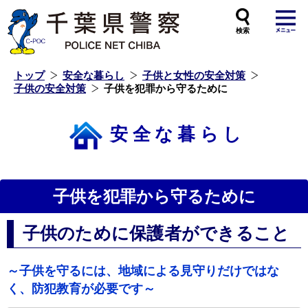
本
文
へ
ス
キ
ッ
プ
し
ま
す
トップ
安全な暮らし
子供と女性の安全対策
子供の安全対策
子供を犯罪から守るために
安全な暮らし
子供を犯罪から守るために
子供のために保護者ができること
～子供を守るには、地域による見守りだけではな
く、防犯教育が必要です～