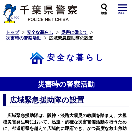
本
文
へ
ス
キ
ッ
プ
し
ま
す
トップ
安全な暮らし
災害に備えて
災害時の警察活動
広域緊急援助隊の設置
安全な暮らし
災害時の警察活動
広域緊急援助隊の設置
広域緊急援助隊は、阪神・淡路大震災の教訓を踏まえ、大規
模災害発生時において、迅速・的確な災害警備活動を行うため
に、都道府県を越えて広域的に即応でき、かつ高度な救出救助