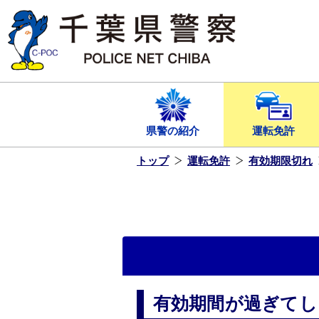
本
文
へ
ス
キ
ッ
プ
し
ま
す
県警の紹介
運転免許
トップ
運転免許
有効期限切れ
有効期間が過ぎてし