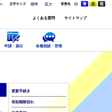
ge
文字サイズ
背景色
白
青
黄
黒
標準
拡大
よくある質問
サイトマップ
申請・届出
各種相談・苦情
更新手続き
有効期限切れ