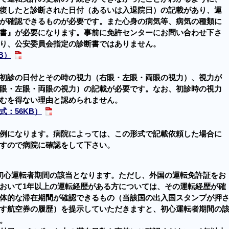
復したと診断された日付（あるいは入退院日）の記載があり、運
が確認できるものが必要です。また心身の病気等、病気の種類に
書』が必要になります。事前に免許センターにお問い合わせ下さ
り、公安委員会指定の診断書ではありません。
B）
初診の日付とその時の視力（右眼・左眼・両眼の視力）、視力が
眼・左眼・両眼の視力）の記載が必要です。なお、初診時の視力
むを得ない理由と認められません。
式：56KB）
例になります。病院によっては、この形式で記載依頼した場合に
すので病院に確認をして下さい。
初心運転者期間の該当となります。ただし、外国の運転免許証をお
おいて1年以上の運転経歴がある方については、その運転経歴が確
体的な滞在期間が確認できるもの（当該国の出入国スタンプが押
す航空券の履歴）を提示していただきますと、初心運転者期間の
。