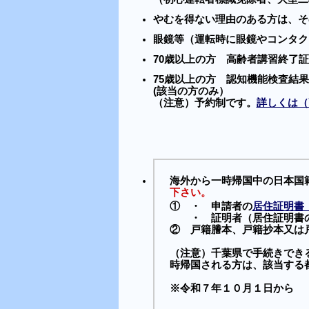
やむを得ない理由のある方は、そ
眼鏡等（運転時に眼鏡やコンタク
70歳以上の方 高齢者講習終了
75歳以上の方 認知機能検査結
(該当の方のみ）
（注意）予約制です。
詳しくは（
海外から一時帰国中の日本国
下さい。
① ・
申請者の
居住証明書（
・
証明者（
居住証明
書
②
戸籍謄本、戸籍抄本又は
（注意）千葉県で手続きでき
時帰国される方は、該当する
※令和７年１０月１日から