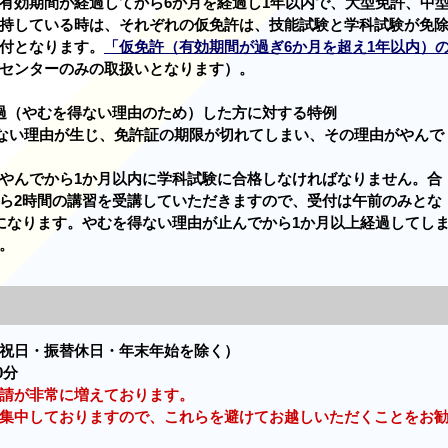
有効期間が経過してから6か月を経過し1年以内で、大型免許、中
持している時は、それぞれの仮免許は、技能試験と学科試験が免
付となります。
「仮免許（有効期間が過ぎ6か月を超え1年以内）
センターのみの取扱いとなります）。
過（やむを得ない理由のため）した方に対する特例
を得ない理由が生じ、免許証の期限が切れてしまい、その理由がやんで
やんでから1か月以内に学科試験に合格しなければなりません。
合
ら2時間の講習を受講していただきますので、受付は午前のみとな
になります。やむを得ない理由が止んでから1か月以上経過してし
。
祝日・振替休日・年末年始を除く）
0分
請が非常に増えております。
中しておりますので、これらを避けてお越しいただくことをお