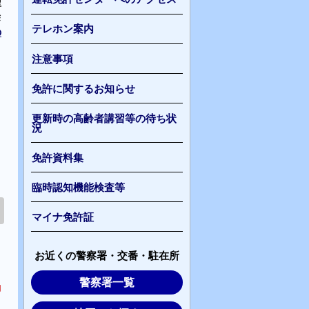
型
除
テレホン案内
の
注意事項
免許に関するお知らせ
更新時の高齢者講習等の待ち状
況
ま
免許資料集
臨時認知機能検査等
マイナ免許証
お近くの警察署・交番・駐在所
警察署一覧
勧