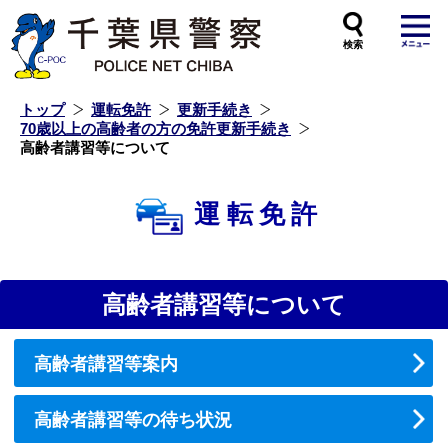
本
文
へ
ス
キ
ッ
プ
し
ま
す
トップ
運転免許
更新手続き
70歳以上の高齢者の方の免許更新手続き
高齢者講習等について
運転免許
高齢者講習等について
高齢者講習等案内
高齢者講習等の待ち状況