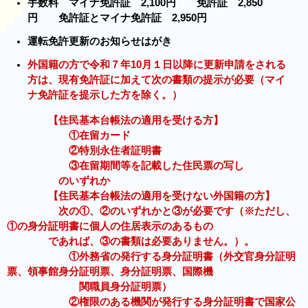
手数料 マイナ免許証 2,100円 免許証 2,850
円 免許証とマイナ免許証 2,950円
運転免許更新のお知らせはがき
外国籍の方で令和７年10月１日以降に更新申請をされる
方は、現有免許証に加えて次の書類の提示が必要（マイ
ナ免許証を提示した方を除く。）
【住民基本台帳法の適用を受ける方】
①在留カード
②特別永住者証明書
③在留期間等を記載した住民票の写し
のいずれか
【住民基本台帳法の適用を受けない外国籍の方】
次の①、②のいずれかと③が必要です（※ただし、
①の身分証明書に個人の住居表示のあるもの
であれば、③の書類は必要ありません。）。
①外務省の発行する身分証明書（外交官身分証明
票、領事館身分証明票、身分証明票、国際機
関職員身分証明票）
②権限のある機関が発行する身分証明書で国家公