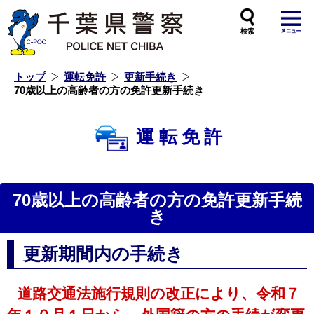
本
文
へ
ス
キ
ッ
プ
し
ま
す
トップ
運転免許
更新手続き
70歳以上の高齢者の方の免許更新手続き
運転免許
70歳以上の高齢者の方の免許更新手続
き
更新期間内の手続き
道路交通法施行規則の改正により、令和７