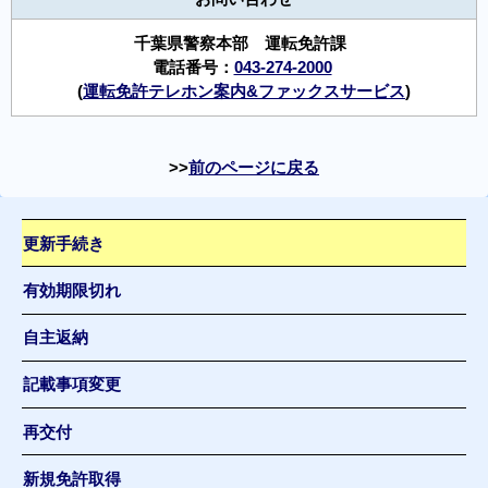
千葉県警察本部 運転免許課
電話番号：
043-274-2000
(
運転免許テレホン案内&ファックスサービス
)
前のページに戻る
更新手続き
有効期限切れ
自主返納
記載事項変更
再交付
新規免許取得