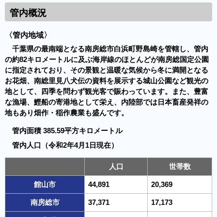
管内概況
〈管内地域〉
千葉県の最南端となる南房総市白浜町野島崎を管轄し、管内
の約82キロメートルに及ぶ海岸線のほとんどが南房総国定公園
に指定されており、その景観と温暖な気候から冬に満開となる
お花畑、南総里見八犬伝の資料を展示する城山公園など観光の
地として、四季を問わず観光客で賑わっています。また、豊富
な漁場、鰹船の寄港地として栄え、内陸部では日本畜産発祥の
地もあり畑作・稲作農業も盛んです。
管内面積 385.59平方キロメートル
管内人口（令和2年4月1日現在）
人口
世帯数
館山市
44,891
20,369
南房総市
37,371
17,173