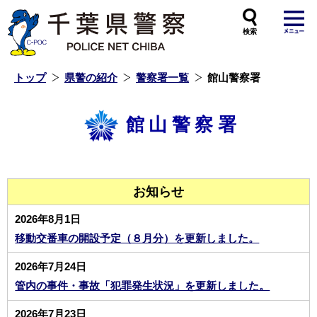
本
文
へ
ス
キ
ッ
プ
し
ま
す
トップ
県警の紹介
警察署一覧
館山警察署
館山警察署
お知らせ
2026年8月1日
移動交番車の開設予定（８月分）を更新しました。
2026年7月24日
管内の事件・事故「犯罪発生状況」を更新しました。
2026年7月23日