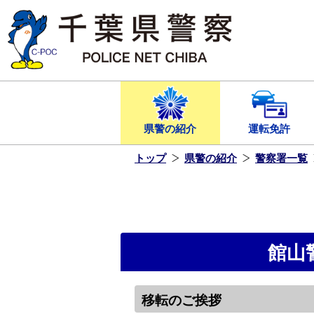
本
文
へ
ス
キ
ッ
プ
し
ま
す
県警の紹介
運転免許
トップ
県警の紹介
警察署一覧
館山
移転のご挨拶