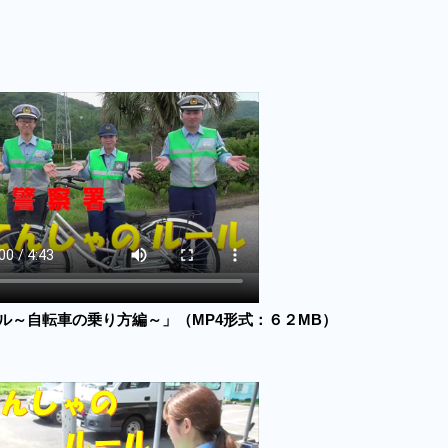
ル～自転車の乗り方編～」（MP4形式：６２MB）