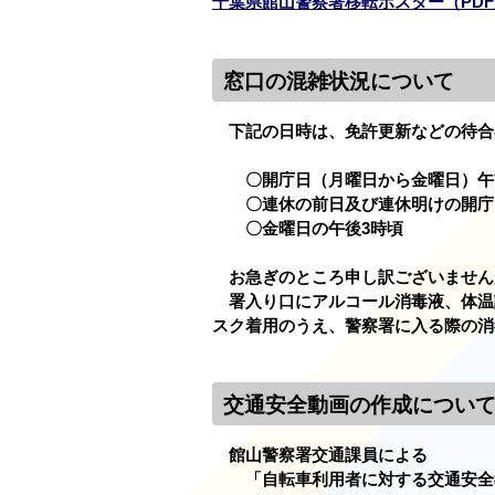
千葉県館山警察署移転ポスター（PDF形
窓口の混雑状況について
下記の日時は、免許更新などの待合
〇開庁日（月曜日から金曜日）午前
〇連休の前日及び連休明けの開庁
〇金曜日の午後3時頃
お急ぎのところ申し訳ございません
署入り口にアルコール消毒液、体温
スク着用のうえ、警察署に入る際の消
交通安全動画の作成につい
館山警察署交通課員による
「自転車利用者に対する交通安全