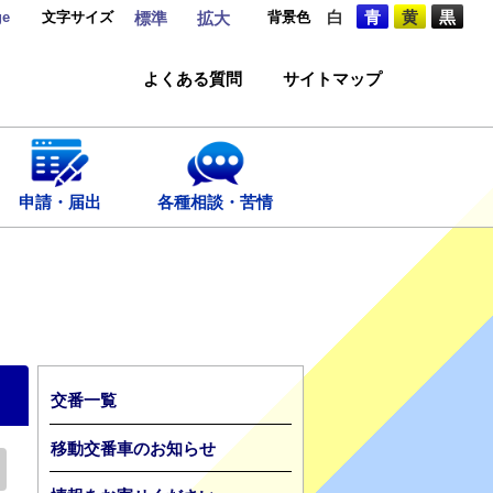
ge
文字サイズ
背景色
白
青
黄
黒
標準
拡大
よくある質問
サイトマップ
申請・届出
各種相談・苦情
交番一覧
移動交番車のお知らせ