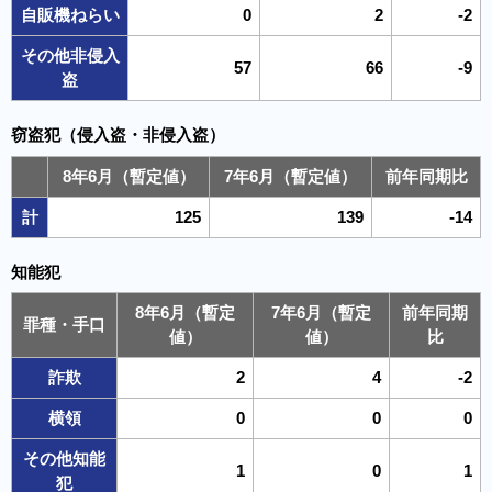
自販機ねらい
0
2
-2
その他非侵入
57
66
-9
盗
窃盗犯（侵入盗・非侵入盗）
8年6月（暫定値）
7年6月（暫定値）
前年同期比
計
125
139
-14
知能犯
8年6月（暫定
7年6月（暫定
前年同期
罪種・手口
値）
値）
比
詐欺
2
4
-2
横領
0
0
0
その他知能
1
0
1
犯