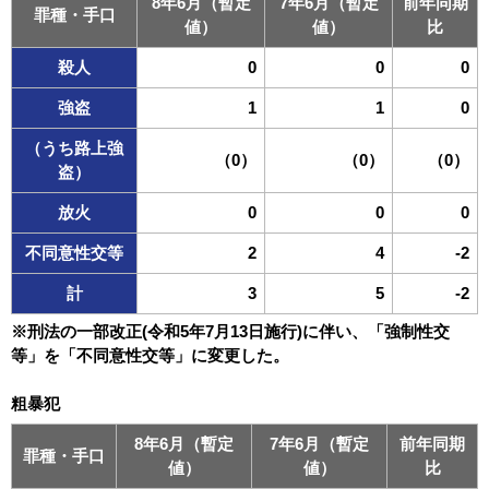
8年6月（暫定
7年6月（暫定
前年同期
罪種・手口
値）
値）
比
殺人
0
0
0
強盗
1
1
0
（うち路上強
（0）
（0）
（0）
盗）
放火
0
0
0
不同意性交等
2
4
-2
計
3
5
-2
※刑法の一部改正(令和5年7月13日施行)に伴い、「強制性交
等」を「不同意性交等」に変更した。
粗暴犯
8年6月（暫定
7年6月（暫定
前年同期
罪種・手口
値）
値）
比