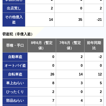
出店荒し
2
0
2
その他侵入
14
35
-21
盗
窃盗犯（非侵入盗）
8年6月（暫定
7年6月（暫定
前年同期
罪種・手口
値）
値）
比
自動車盗
0
2
-2
オートバイ盗
0
0
0
自転車盗
26
14
12
車上ねらい
8
3
5
ひったくり
2
0
2
部品ねらい
7
4
3