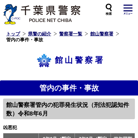
本
文
へ
ス
キ
ッ
プ
し
ま
す
トップ
県警の紹介
警察署一覧
館山警察署
管内の事件・事故
館山警察署
管内の事件・事故
館山警察署管内の犯罪発生状況（刑法犯認知件
数）令和8年6月
凶悪犯