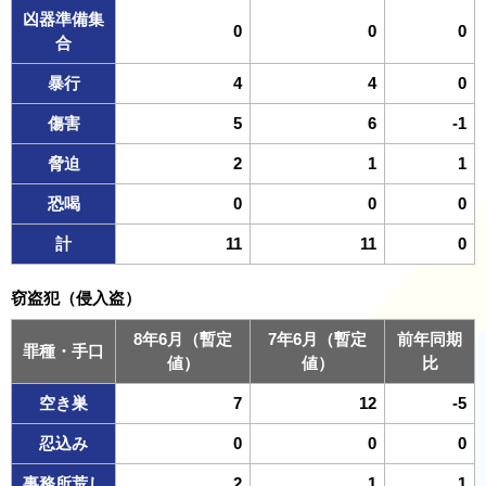
凶器準備集
0
0
0
合
暴行
4
4
0
傷害
5
6
-1
脅迫
2
1
1
恐喝
0
0
0
計
11
11
0
窃盗犯（侵入盗）
8年6月（暫定
7年6月（暫定
前年同期
罪種・手口
値）
値）
比
空き巣
7
12
-5
忍込み
0
0
0
事務所荒し
2
1
1