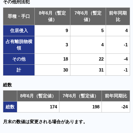
その他刑法犯
8年6月（暫定
7年6月（暫定
前年同期
罪種・手口
値）
値）
比
住居侵入
9
5
4
占有離脱物横
3
4
-1
領
その他
18
22
-4
計
30
31
-1
総数
8年6月（暫定値）
7年6月（暫定値）
前年同期比
総数
174
198
-24
月末の数値は変更される場合があります。