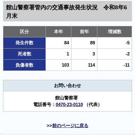
館山警察署管内の 交通事故発生状況 令和8年6
月末
区分
本年
前年
増減数
発生件数
84
89
-5
死者数
1
3
-2
負傷者数
103
114
-11
お問い合わせ
館山警察署
電話番号：
0470-23-0110
（代表）
前のページに戻る