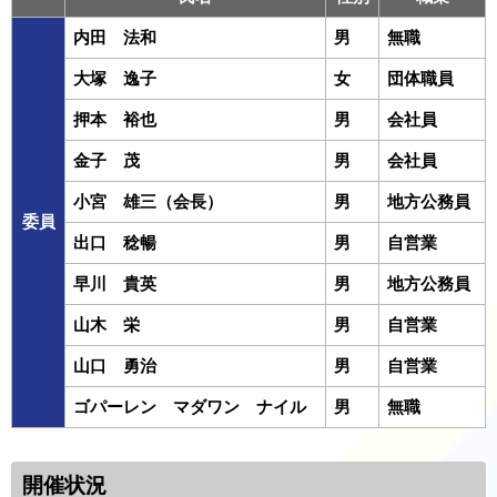
内田 法和
男
無職
大塚 逸子
女
団体職員
押本 裕也
男
会社員
金子 茂
男
会社員
小宮 雄三（会長）
男
地方公務員
委員
出口 稔暢
男
自営業
早川 貴英
男
地方公務員
山木 栄
男
自営業
山口 勇治
男
自営業
ゴパーレン マダワン ナイル
男
無職
開催状況