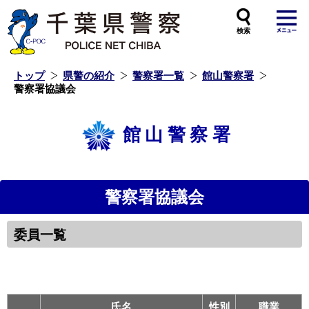
本
文
へ
ス
キ
ッ
プ
し
ま
す
トップ
県警の紹介
警察署一覧
館山警察署
警察署協議会
館山警察署
警察署協議会
委員一覧
性別
氏名
性別
職業