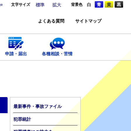
ge
文字サイズ
背景色
白
青
黄
黒
標準
拡大
よくある質問
サイトマップ
申請・届出
各種相談・苦情
最新事件・事故ファイル
犯罪統計