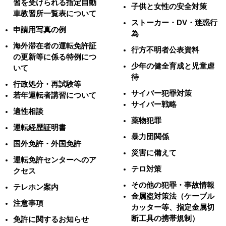
習を受けられる指定自動
子供と女性の安全対策
車教習所一覧表について
ストーカー・DV・迷惑行
申請用写真の例
為
海外滞在者の運転免許証
行方不明者公表資料
の更新等に係る特例につ
少年の健全育成と児童虐
いて
待
行政処分・再試験等
サイバー犯罪対策
若年運転者講習について
サイバー戦略
適性相談
薬物犯罪
運転経歴証明書
暴力団関係
国外免許・外国免許
災害に備えて
運転免許センターへのア
テロ対策
クセス
その他の犯罪・事故情報
テレホン案内
金属盗対策法（ケーブル
注意事項
カッター等、指定金属切
断工具の携帯規制）
免許に関するお知らせ