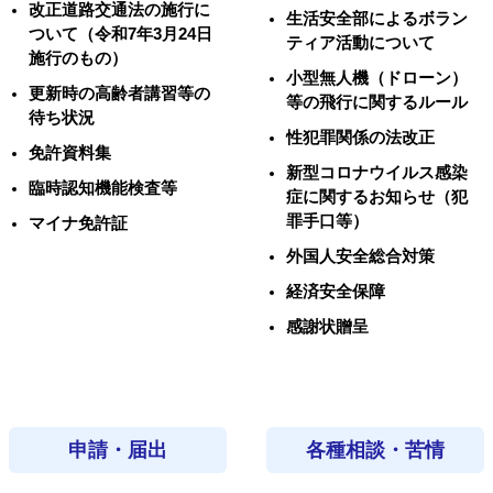
改正道路交通法の施行に
生活安全部によるボラン
ついて（令和7年3月24日
ティア活動について
施行のもの）
小型無人機（ドローン）
更新時の高齢者講習等の
等の飛行に関するルール
待ち状況
性犯罪関係の法改正
免許資料集
新型コロナウイルス感染
臨時認知機能検査等
症に関するお知らせ（犯
罪手口等）
マイナ免許証
外国人安全総合対策
経済安全保障
感謝状贈呈
申請・届出
各種相談・苦情