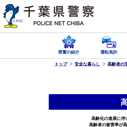
本
文
へ
ス
キ
ッ
プ
し
ま
す
県警の紹介
運転免許
トップ
安全な暮らし
高齢者の
高齢化の進展に伴
高齢者の被害率が高