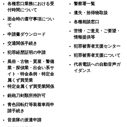
各種窓口業務における受
警察署一覧
付時間について
遺失・拾得物取扱
面会時の遵守事項につい
各種相談窓口
て
苦情・ご意見・ご要望・
申請書ダウンロード
情報提供等
交通関係手続き
犯罪被害者支援センター
犯罪経歴証明の申請
犯罪被害者支援について
風俗・古物・質屋・警備
代表電話への自動音声ガ
業・探偵業・出会い系サ
イダンス
イト・特金条例・特定金
属くず買受業
特定金属くず買受業関係
銃砲刀剣類所持許可
青色回転灯等装着車両申
請手続き
音楽隊の派遣申請